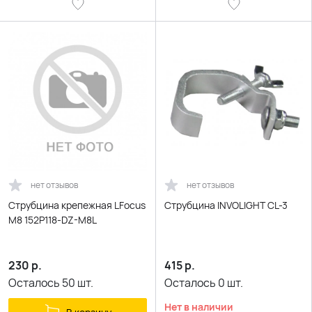
нет отзывов
нет отзывов
Струбцина крепежная LFocus
Струбцина INVOLIGHT CL-3
M8 152P118-DZ-M8L
230
р.
415
р.
Осталось
50
шт.
Осталось
0
шт.
Нет в наличии