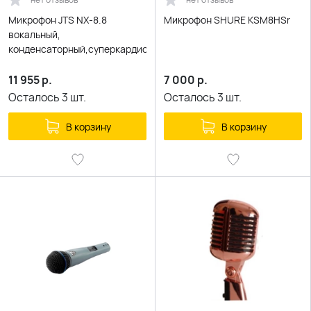
Микрофон JTS NX-8.8
Микрофон SHURE KSM8HSr
вокальный,
конденсаторный,суперкардиоидный
11 955
р.
7 000
р.
Осталось
3
шт.
Осталось
3
шт.
В корзину
В корзину