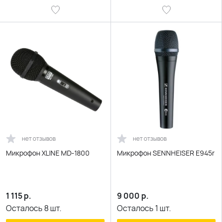
нет отзывов
нет отзывов
Микрофон XLINE MD-1800
Микрофон SENNHEISER E945r
1 115
р.
9 000
р.
Осталось
8
шт.
Осталось
1
шт.