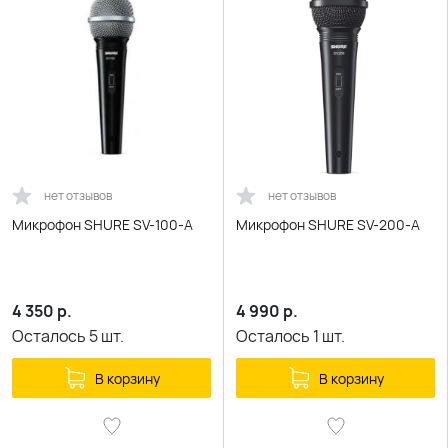
нет отзывов
нет отзывов
Микрофон SHURE SV-100-A
Микрофон SHURE SV-200-A
4 350
р.
4 990
р.
Осталось
5
шт.
Осталось
1
шт.
В корзину
В корзину