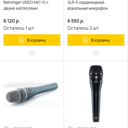
Behringer VIDEO MIC X1 с
XLR-E кардиоидный
двумя каплюлями
вокальный микрофон
6 120
р.
6 550
р.
Осталось
1
шт.
Осталось
2
шт.
В корзину
В корзину
нет отзывов
нет отзывов