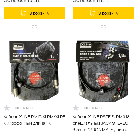
Осталось
16
шт.
Осталось
11
шт.
В корзину
В корзину
нет отзывов
нет отзывов
Кабель XLINE RMIC XLRM-XLRF
Кабель XLINE RSPE SJRM018
микрофонный длина 1 м
специальный JACK STEREO
3.5mm-2*RCA MALE длина
1.8м