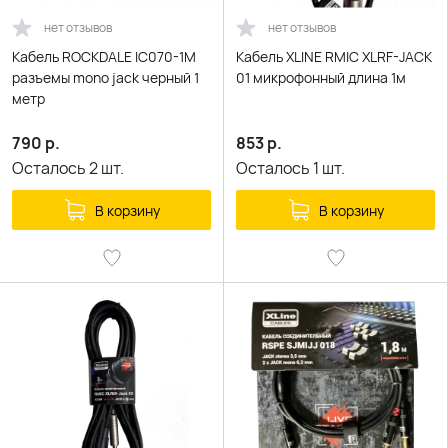
нет отзывов
нет отзывов
Кабель ROCKDALE IC070-1М
Кабель XLINE RMIC XLRF-JACK
разъемы mono jack черный 1
01 микрофонный длина 1м
метр
790
р.
853
р.
Осталось
2
шт.
Осталось
1
шт.
В корзину
В корзину