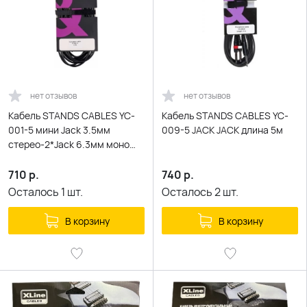
нет отзывов
нет отзывов
Кабель STANDS CABLES YC-
Кабель STANDS CABLES YC-
001-5 мини Jack 3.5мм
009-5 JACK JACK длина 5м
стерео-2*Jack 6.3мм моно
распаянный длина 5м
710
р.
740
р.
Осталось
1
шт.
Осталось
2
шт.
В корзину
В корзину