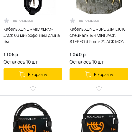
нет отзывов
нет отзывов
Кабель XLINE RMIC XLRM-
Кабель XLINE RSPE SJMIJJ018
JACK 03 микрофонный длина
специальный MINI JACK
3м
STEREO 3.5mm-2*JACK MONO
6.3mm длина 1.8м
1 105
р.
1 040
р.
Осталось
10
шт.
Осталось
10
шт.
В корзину
В корзину