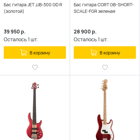
Бас гитара JET JJB-300 GD R
Бас гитара CORT GB-SHORT-
(золотой)
SCALE-FGR зеленая
39 950
р.
28 900
р.
Осталось
1
шт.
Осталось
1
шт.
В корзину
В корзину