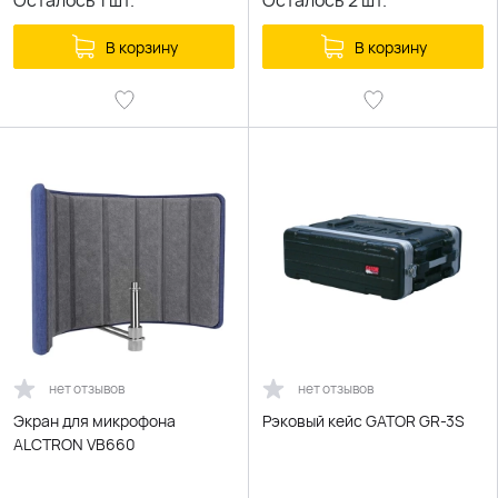
Осталось
1
шт.
Осталось
2
шт.
В корзину
В корзину
нет отзывов
нет отзывов
Экран для микрофона
Рэковый кейс GATOR GR-3S
ALCTRON VB660