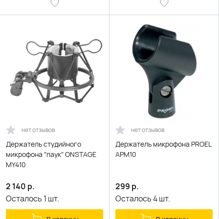
нет отзывов
нет отзывов
Держатель студийного
Держатель микрофона PROEL
микрофона "паук" ONSTAGE
APM10
MY410
2 140
р.
299
р.
Осталось
1
шт.
Осталось
4
шт.