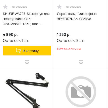
нет отзывов
нет отзывов
SHURE WA723-SIL корпус для
Держатель д/микрофона
передатчика GLX-
BEYERDYNAMIC MKV8
D2/SM58/BETA58, цвет
серебряный
4 890
р.
1 350
р.
Осталось
1
шт.
Осталось
0
шт.
Нет в наличии
В корзину