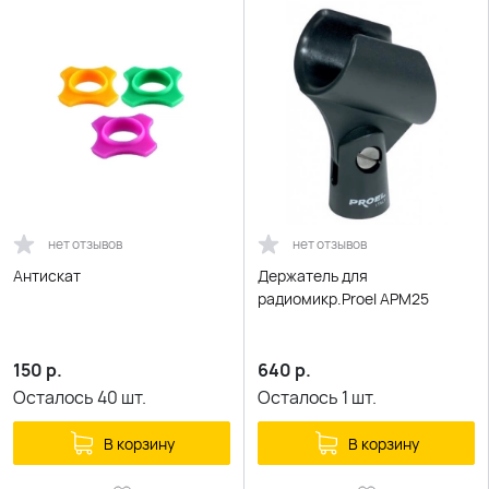
нет отзывов
нет отзывов
Антискат
Держатель для
радиомикр.Proel APM25
150
р.
640
р.
Осталось
40
шт.
Осталось
1
шт.
В корзину
В корзину