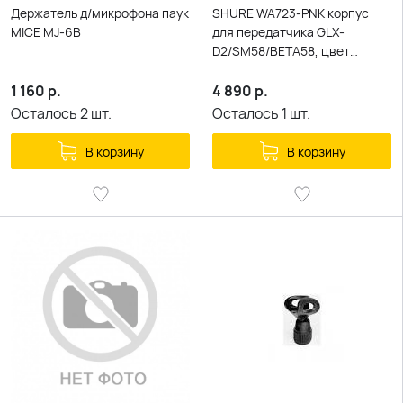
Держатель д/микрофона паук
SHURE WA723-PNK корпус
MICE MJ-6B
для передатчика GLX-
D2/SM58/BETA58, цвет
розовый
1 160
р.
4 890
р.
Осталось
2
шт.
Осталось
1
шт.
В корзину
В корзину