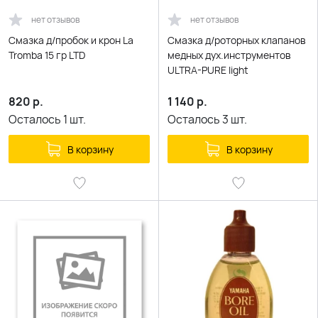
нет отзывов
нет отзывов
Смазка д/пробок и крон La
Смазка д/роторных клапанов
Tromba 15 гр LTD
медных дух.инструментов
ULTRA-PURE light
820
р.
1 140
р.
Осталось
1
шт.
Осталось
3
шт.
В корзину
В корзину