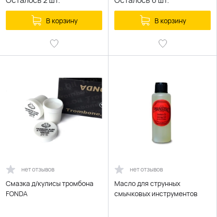
Осталось
2
шт.
Осталось
6
шт.
В корзину
В корзину
нет отзывов
нет отзывов
Смазка д/кулисы тромбона
Масло для струнных
FONDA
смычковых инструментов