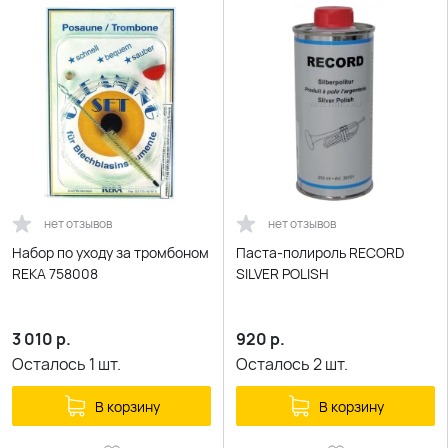
нет отзывов
нет отзывов
Набор по уходу за тромбоном
Паста-полироль RECORD
REKA 758008
SILVER POLISH
3 010
р.
920
р.
Осталось
1
шт.
Осталось
2
шт.
В корзину
В корзину