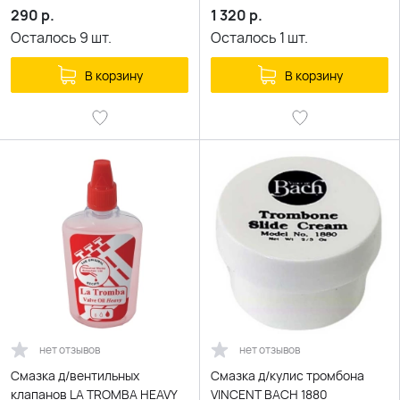
290
р.
1 320
р.
Осталось
9
шт.
Осталось
1
шт.
В корзину
В корзину
нет отзывов
нет отзывов
Смазка д/вентильных
Смазка д/кулис тромбона
клапанов LA TROMBA HEAVY
VINCENT BACH 1880