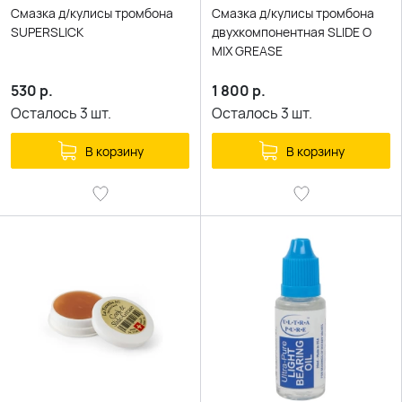
Смазка д/кулисы тромбона
Смазка д/кулисы тромбона
SUPERSLICK
двухкомпонентная SLIDE O
MIX GREASE
530
р.
1 800
р.
Осталось
3
шт.
Осталось
3
шт.
В корзину
В корзину