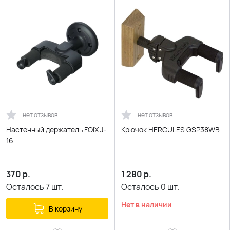
нет отзывов
нет отзывов
Настенный держатель FOIX J-
Крючок HERCULES GSP38WB
16
370
р.
1 280
р.
Осталось
7
шт.
Осталось
0
шт.
Нет в наличии
В корзину