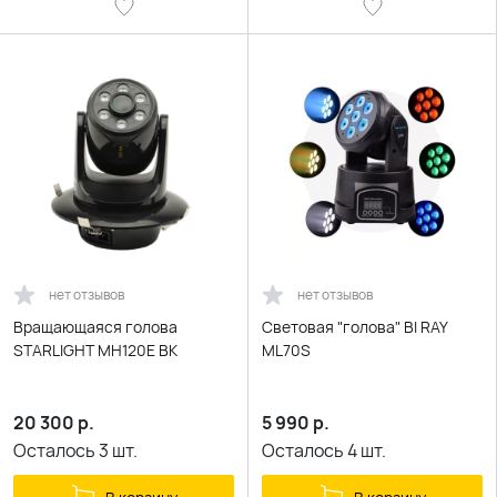
нет отзывов
нет отзывов
Вращающаяся голова
Световая "голова" BI RAY
STARLIGHT MH120E BK
ML70S
20 300
р.
5 990
р.
Осталось
3
шт.
Осталось
4
шт.