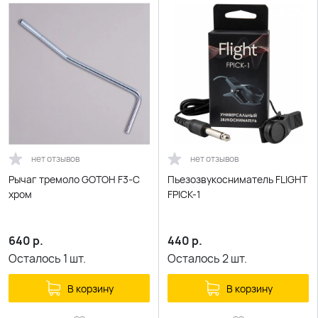
нет отзывов
нет отзывов
Рычаг тремоло GOTOH F3-C
Пьезозвукосниматель FLIGHT
хром
FPICK-1
640
р.
440
р.
Осталось
1
шт.
Осталось
2
шт.
В корзину
В корзину