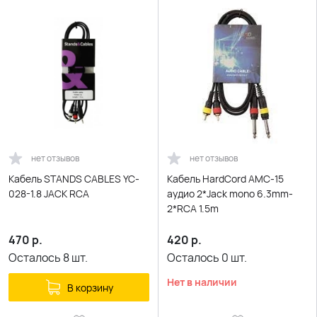
нет отзывов
нет отзывов
Кабель STANDS CABLES YC-
Кабель HardCord AMC-15
028-1.8 JACK RCA
аудио 2*Jack mono 6.3mm-
2*RCA 1.5m
470
р.
420
р.
Осталось
8
шт.
Осталось
0
шт.
Нет в наличии
В корзину