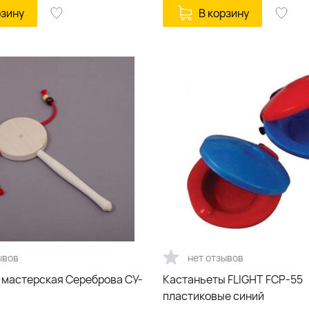
рзину
В корзину
ывов
нет отзывов
 мастерская Сереброва СУ-
Кастаньеты FLIGHT FCP-55
пластиковые синий