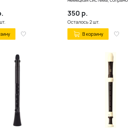
немецкая система, сопрано
.
350
р.
шт.
Осталось
2
шт.
рзину
В корзину