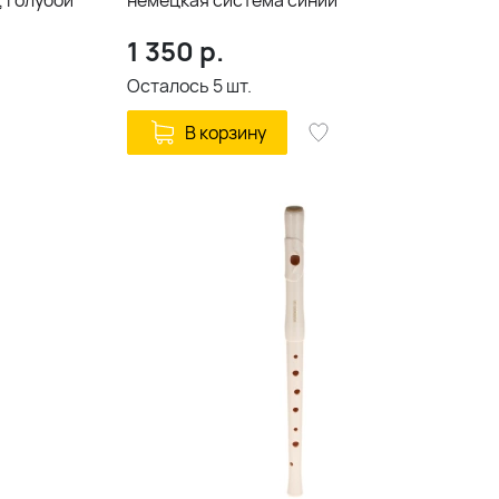
, голубой
немецкая система синий
1 350
р.
Осталось
5
шт.
В корзину