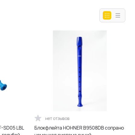
нет отзывов
F-SD05 LBL
Блокфлейта HOHNER B9508DB сопрано