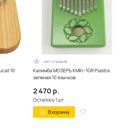
нет отзывов
cat 10
Калимба МОЗЕРЪ KMKr-1GR Piastra
зеленая 10 язычков
2 470
р.
Осталось
1
шт.
В корзину