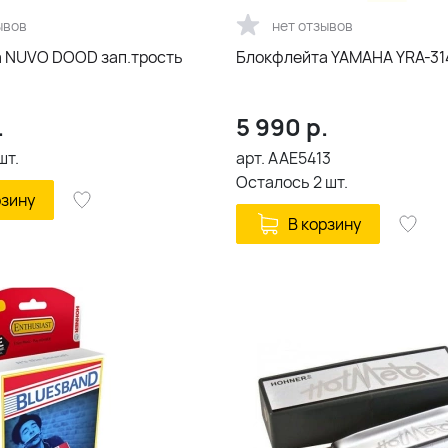
ывов
нет отзывов
 NUVO DOOD зап.трость
Блокфлейта YAMAHA YRA-314
.
5 990
р.
шт.
арт.
AAE5413
Осталось
2
шт.
рзину
В корзину