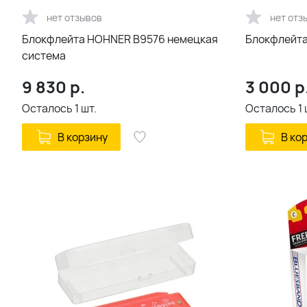
нет отзывов
нет отз
Блокфлейта HOHNER B9576 немецкая
Блокфлейта
система
9 830
р.
3 000
р
Осталось
1
шт.
Осталось
1
В корзину
В ко