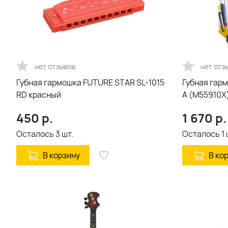
нет отзывов
нет отз
Губная гармошка FUTURE STAR SL-1015
Губная гар
RD красный
A (M55910X
450
р.
1 670
р.
Осталось
3
шт.
Осталось
1
В корзину
В ко