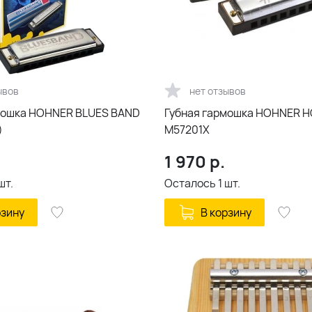
ывов
нет отзывов
мошка HOHNER BLUES BAND
Губная гармошка HOHNER H
)
M57201X
1 970
р.
шт.
Осталось
1
шт.
рзину
В корзину