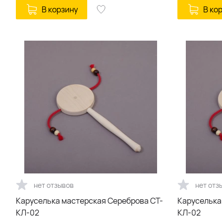
В корзину
В ко
нет отзывов
нет отз
Каруселька мастерская Сереброва СТ-
Каруселька
КЛ-02
КЛ-02