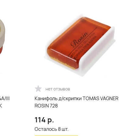
нет отзывов
/III
Канифоль д/скрипки TOMAS VAGNER
K
ROSIN 728
114
р.
Осталось
8
шт.