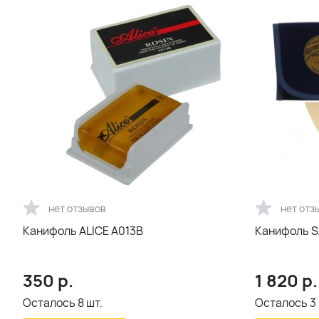
нет отзывов
нет отз
Канифоль ALICE A013B
Канифоль S
350
р.
1 820
р.
Осталось
8
шт.
Осталось
3