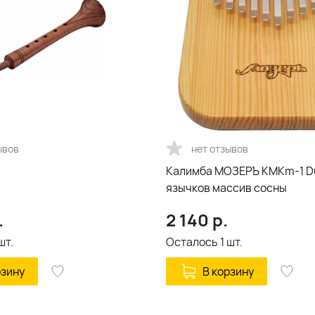
ывов
нет отзывов
Калимба МОЗЕРЪ KMKm-1 Du
язычков массив сосны
.
2 140
р.
шт.
Осталось
1
шт.
рзину
В корзину