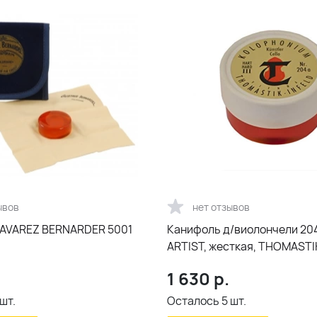
ывов
нет отзывов
AVAREZ BERNARDER 5001
Канифоль д/виолончели 204A
ARTIST, жесткая, THOMASTI
1 630
р.
шт.
Осталось
5
шт.