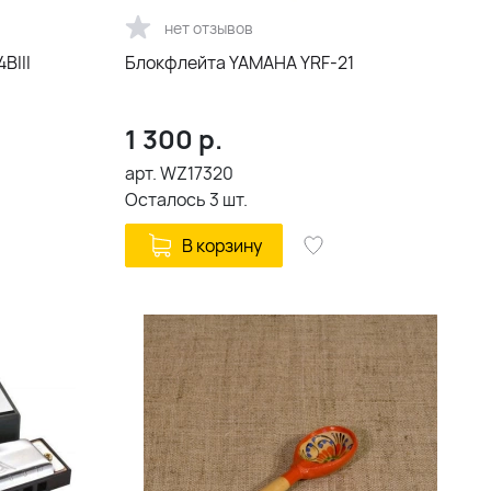
нет отзывов
BIII
Блокфлейта YAMAHA YRF-21
1 300
р.
арт.
WZ17320
Осталось
3
шт.
В корзину