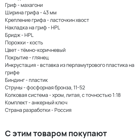
Гриф -
махагони
Ширина грифа -
43 мм
Крепление грифа -
ласточкин хвост
Накладка на гриф -
HPL
Бридж -
HPL
Порожки -
кость
Цвет -
тёмно-коричневый
Покрытие -
глянец
Инкрустация -
вставка из перламутрового пластика на
грифе
Биндинг -
пластик
Струны -
фосфорная бронза, 11-52
Колковая система -
хром, литая, c точностью 1:18
Комплект -
анкерный ключ
Страна разработки -
Россия
С этим товаром покупают