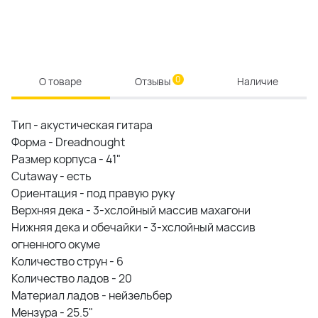
0
О товаре
Отзывы
Наличие
Тип -
акустическая гитара
Форма -
Dreadnought
Размер корпуса -
41"
Cutaway -
есть
Ориентация -
под правую руку
Верхняя дека -
3-хслойный массив махагони
Нижняя дека и обечайки -
3-хслойный массив
огненного окуме
Количество струн -
6
Количество ладов -
20
Материал ладов -
нейзельбер
Мензура -
25.5"